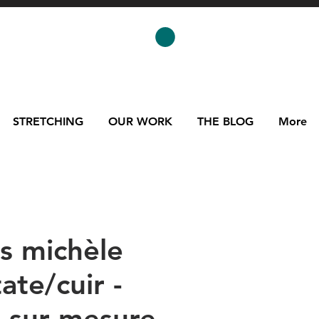
STRETCHING
OUR WORK
THE BLOG
More
es michèle
ate/cuir -
n sur mesure