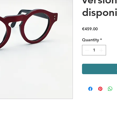
dispon
Price
€459.00
Quantity
*