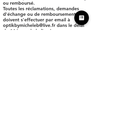
ou remboursé.
Toutes les réclamations, demandes
d'échange ou de remboursement
doivent s'effectuer par email à
optikbymicheleb@live.fr
dans le délai
de 14 jours de la livraison.
Les produits doivent nous être
retournés dans l'état dans lequel vous
les avez reçus avec l'ensemble des
éléments (accessoires, emballage,
notice...).
Article 10 - Responsabilité
Les produits proposés sont conformes à
la législation française en vigueur. La
responsabilité de la société MAX MJJ
ne saurait être engagée en cas de non-
respect de la législation du pays où le
produit est livré. Il vous appartient de
vérifier auprès des autorités locales les
possibilités d'importation ou
d'utilisation des produits ou services
que vous envisagez de commander.
Par ailleurs, la société MAX MJJ ne