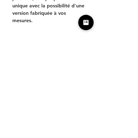
unique avec la possibilité d'une
version fabriquée à vos
mesures.
Cliquez ici pour plus
d’information sur nos lunettes
sur mesure.
(
https://www.optikbymicheleb.c
om/lunettes-sur-mesure )
Nos boutiques
Boutique Pastourelle
11 rue Pastourelle 75003 Paris
09.53.87.99.41