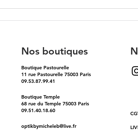
Lunettes double pont style
Lune
vintage
viol
Nos boutiques
N
Boutique Pastourelle
11 rue Pastourelle 75003 Paris
09.53.87.99.41
Boutique Temple
68 rue du Temple 75003 Paris
09.51.40.18.60
CG
optikbymicheleb@live.fr
LI