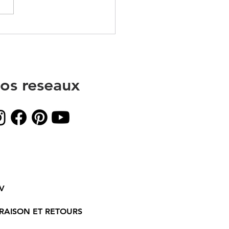
ttes sur mesure
ettes
os reseaux
V
VRAISON ET RETOURS