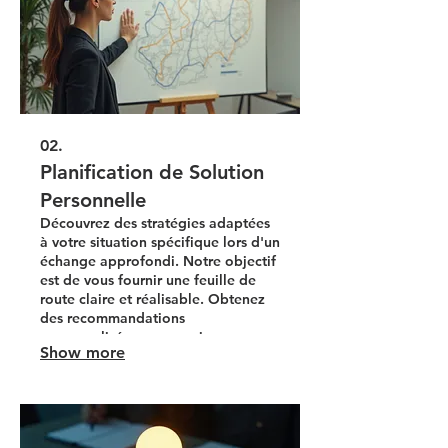
02.
Planification de Solution
Personnelle
Découvrez des stratégies adaptées
à votre situation spécifique lors d'un
échange approfondi. Notre objectif
est de vous fournir une feuille de
route claire et réalisable. Obtenez
des recommandations
personnalisées pour naviguer vos
Show more
défis et atteindre vos aspirations.