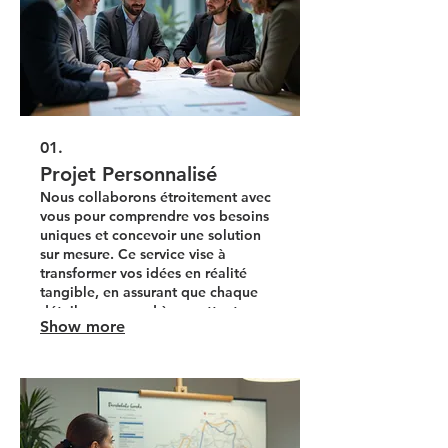
01.
Projet Personnalisé
Nous collaborons étroitement avec
vous pour comprendre vos besoins
uniques et concevoir une solution
sur mesure. Ce service vise à
transformer vos idées en réalité
tangible, en assurant que chaque
détail correspond à vos attentes.
Show more
Profitez d'une approche dédiée
pour concrétiser vos objectifs les
plus ambitieux.